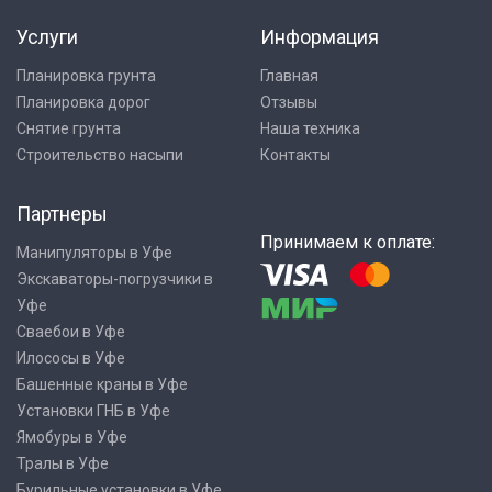
Услуги
Информация
Планировка грунта
Главная
Планировка дорог
Отзывы
Снятие грунта
Наша техника
Строительство насыпи
Контакты
Партнеры
Принимаем к оплате:
Манипуляторы в Уфе
Экскаваторы-погрузчики в
Уфе
Сваебои в Уфе
Илососы в Уфе
Башенные краны в Уфе
Установки ГНБ в Уфе
Ямобуры в Уфе
Тралы в Уфе
Бурильные установки в Уфе